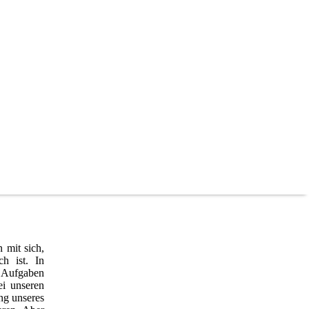
 mit sich,
h ist. In
e Aufgaben
ei unseren
ng unseres