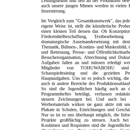
Leitungsteams und den an der Produktion beteil
auch unsere jungen Mimen werden in vielen Be
Inszenierung.
Im Vergleich zum "Gesamtkunstwerk", das jede 
eigene Weise ist, stellt die künstlerische Probe
einen kleinen Teil dessen dar. Ob Konzeptio
Fördermittelbeschaffung, Textbearbeitun
dramaturgische Auseinandersetzung mit d
Thematik, Bühnen-, Kostüm- und Maskenbild, t
und Betreuung, Presse- und Öffentlichkeitsarbe
Besucherorganisation, Abrechnung und Dokume
Aufgaben fallen an und müssen erledigt we
Mitglieder von TOHUWABOHU sind 
Schauspieltraining und die gezielten Pr
Hauptaufgaben. Uns ist es jedoch wichtig, die
auch in andere Bereiche des Produktionsablauf
So sind die Jugendlichen häufig auch an d
Programmheftes beteiligt, verfassen redakti
steuern Zeichnungen bei. Und auch bei d
Werbematerials wirken sie ganz aktiv mit un
Plakate in Schulen, Einrichtungen und Geschäf
Nur so ist es uns überhaupt möglich, die Info
Projekte großflächig zu streuen. Auch bei
Kostümen und Requisiten sind die Jugendlichen 