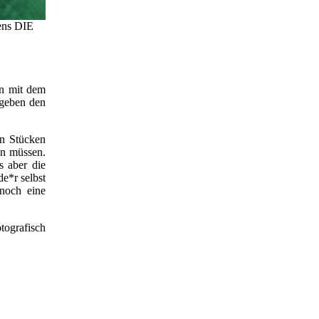
ens DIE
on mit dem
 geben den
en Stücken
en müssen.
s aber die
de*r selbst
 noch eine
ografisch