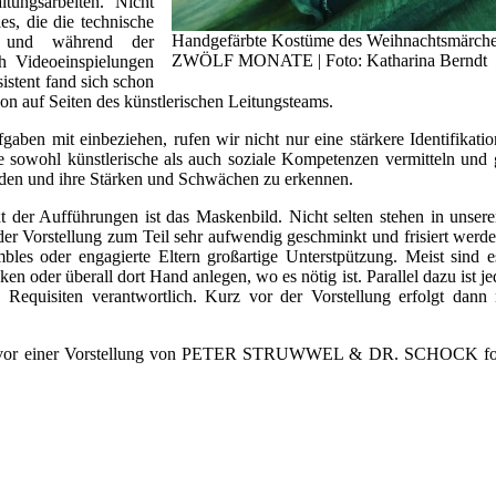
tungsarbeiten. Nicht
es, die die technische
Handgefärbte Kostüme des Weihnachtsmärch
en und während der
ZWÖLF MONATE | Foto: Katharina Berndt
 Videoeinspielungen
istent fand sich schon
ion auf Seiten des künstlerischen Leitungsteams.
ben mit einbeziehen, rufen wir nicht nur eine stärkere Identifikati
e sowohl künstlerische als auch soziale Kompetenzen vermitteln und
den und ihre Stärken und Schwächen zu erkennen.
 der Aufführungen ist das Maskenbild. Nicht selten stehen in unser
der Vorstellung zum Teil sehr aufwendig geschminkt und frisiert werd
bles oder engagierte Eltern großartige Unterstpützung. Meist sind e
en oder überall dort Hand anlegen, wo es nötig ist. Parallel dazu ist je
Requisiten verantwortlich. Kurz vor der Vorstellung erfolgt dann
16 vor einer Vorstellung von PETER STRUWWEL & DR. SCHOCK fot