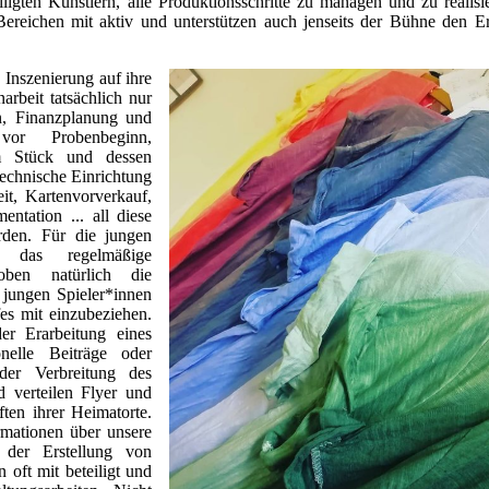
igten Künstlern, alle Produktionsschritte zu managen und zu realisi
reichen mit aktiv und unterstützen auch jenseits der Bühne den Er
Inszenierung auf ihre
narbeit tatsächlich nur
n, Finanzplanung und
g vor Probenbeginn,
em Stück und dessen
echnische Einrichtung
it, Kartenvorverkauf,
ntation ... all diese
rden. Für die jungen
das regelmäßige
oben natürlich die
 jungen Spieler*innen
es mit einzubeziehen.
er Erarbeitung eines
onelle Beiträge oder
er Verbreitung des
d verteilen Flyer und
ten ihrer Heimatorte.
rmationen über unsere
 der Erstellung von
oft mit beteiligt und